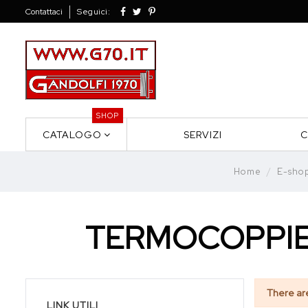
Contattaci
Seguici:
SHOP
CATALOGO
SERVIZI
C
Home
E-sho
TERMOCOPPI
There ar
LINK UTILI