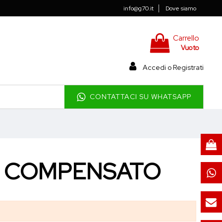
info@g70.it
Dove siamo
Carrello
Vuoto
Accedi o Registrati
CONTATTACI SU WHATSAPP
 COMPENSATO