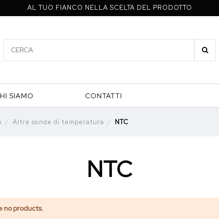
AL TUO FIANCO NELLA SCELTA DEL PRODOTTO
HI SIAMO
CONTATTI
p
Altre sonde di temperatura
NTC
NTC
e no products.