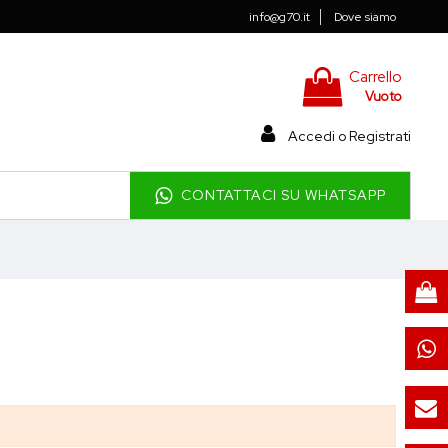
info@g70.it
Dove siamo
Carrello
Vuoto
Accedi o Registrati
CONTATTACI SU WHATSAPP