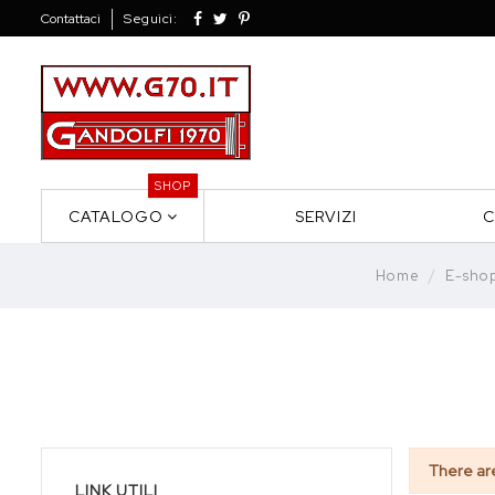
Contattaci
Seguici:
SHOP
CATALOGO
SERVIZI
C
Home
E-sho
There ar
LINK UTILI