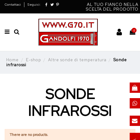
AL TUO FIANCO NELLA
Contattaci
Seguici:
SCELTA DEL PRODOTTO
0
Home
E-shop
Altre sonde di temperatura
Sonde
infrarossi
SONDE
INFRAROSSI
There are no products.