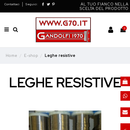
AL TUO FIANCO NELLA
Contattaci
Seguici:
SCELTA DEL PRODOTTO
0
Home
E-shop
Leghe resistive
LEGHE RESISTIVE