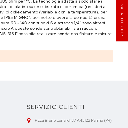
0385 ohm per °C. La tecnologia adatta a soddisfare i
strati di platino su un substrato di ceramica (resistori a
VAI ALLO SHOP
cavi di collegamento (variabile con la temperatura), per
tezione IP65 MIGNON permette d’avere la comodità di una
sure 60 - 140 con tubo d.6 e attacco 1/4" sono altresì
liscio A queste sonde sono abbinabili sia i raccordi
ISI 316 È possibile realizzare sonde con finiture e misure
SERVIZIO CLIENTI
P.zza Bruno Lunardi 37 A43122 Parma (PR)