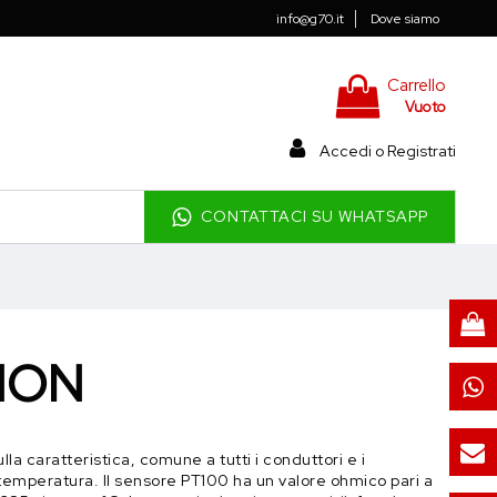
info@g70.it
Dove siamo
Carrello
Vuoto
Accedi o Registrati
CONTATTACI SU WHATSAPP
NON
a caratteristica, comune a tutti i conduttori e i
a temperatura. Il sensore PT100 ha un valore ohmico pari a