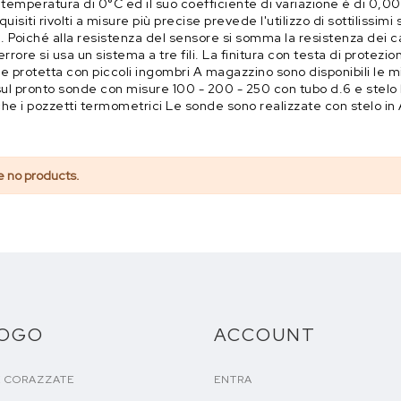
temperatura di 0°C ed il suo coefficiente di variazione è di 0,0
isiti rivolti a misure più precise prevede l'utilizzo di sottilissimi 
e). Poiché alla resistenza del sensore si somma la resistenza dei 
'errore si usa un sistema a tre fili. La finitura con testa di pro
 protetta con piccoli ingombri A magazzino sono disponibili le mi
 sul pronto sonde con misure 100 - 200 - 250 con tubo d.6 e stelo 
che i pozzetti termometrici Le sonde sono realizzate con stelo in A
e no products.
LOGO
ACCOUNT
E CORAZZATE
ENTRA