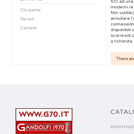
100 ad una 
moderni requ
Chi siamo
film sottil
annullare l
Servizi
connessione
Contatti
disponibili
scorrevoli 
a richiesta
There ar
CATA
RESISTENZ