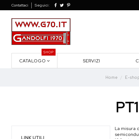
Contattaci
Seguici:
SHOP
CATALOGO
SERVIZI
C
Home
E-sho
PT
La misura d
semicondutt
LINK UTILI