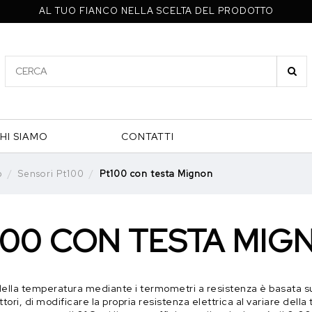
AL TUO FIANCO NELLA SCELTA DEL PRODOTTO
HI SIAMO
CONTATTI
p
Sensori Pt100
Pt100 con testa Mignon
100 CON TESTA MIG
ella temperatura mediante i termometri a resistenza è basata sull
ori, di modificare la propria resistenza elettrica al variare dell