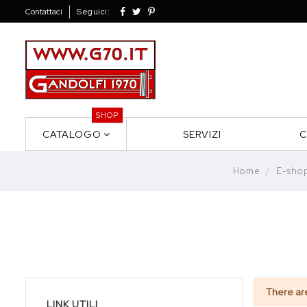
Contattaci
Seguici:
SHOP
CATALOGO
SERVIZI
C
Home
E-sho
There ar
LINK UTILI