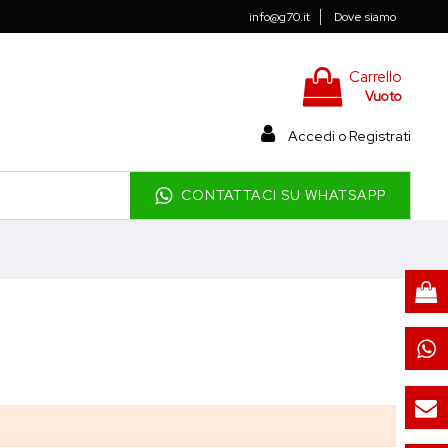
info@g70.it
Dove siamo
Carrello
Vuoto
Accedi o Registrati
CONTATTACI SU WHATSAPP