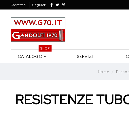
Contattaci
Seguici:
SHOP
CATALOGO
SERVIZI
C
Home
E-sho
RESISTENZE TUBO