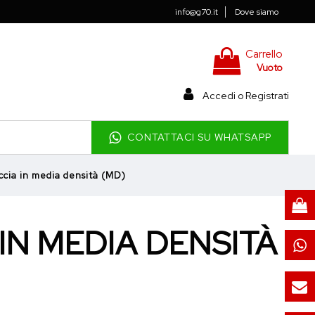
info@g70.it
Dove siamo
Carrello
Vuoto
Accedi o Registrati
CONTATTACI SU WHATSAPP
ccia in media densità (MD)
IN MEDIA DENSITÀ