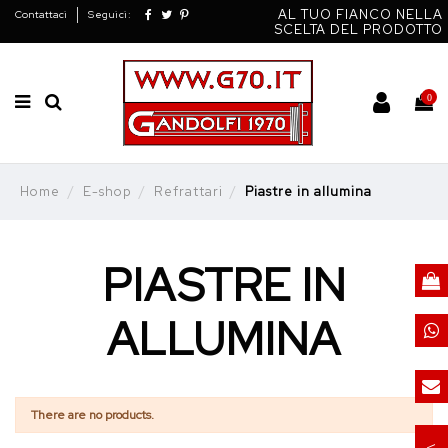
AL TUO FIANCO NELLA
Contattaci
Seguici:
SCELTA DEL PRODOTTO
0
Home
E-shop
Refrattari
Piastre in allumina
PIASTRE IN
ALLUMINA
There are no products.