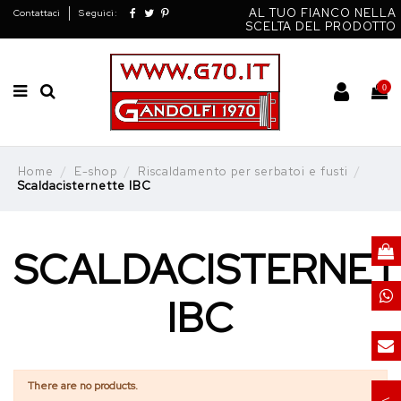
AL TUO FIANCO NELLA
Contattaci
Seguici:
SCELTA DEL PRODOTTO
0
Home
E-shop
Riscaldamento per serbatoi e fusti
Scaldacisternette IBC
SCALDACISTERNET
IBC
There are no products.