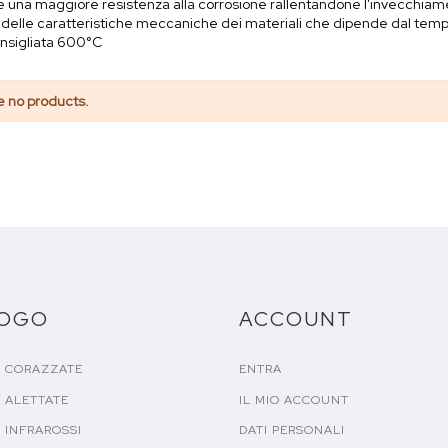
una maggiore resistenza alla corrosione rallentandone l'invecchiamen
delle caratteristiche meccaniche dei materiali che dipende dal temp
nsigliata 600°C
e no products.
LOGO
ACCOUNT
E CORAZZATE
ENTRA
 ALETTATE
IL MIO ACCOUNT
 INFRAROSSI
DATI PERSONALI