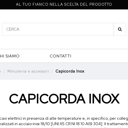
AL TUO FIANCO NELLA SCELTA DEL PRODOTTO
HI SIAMO
CONTATTI
p
Minuteria e accessori
Capicorda Inox
CAPICORDA INOX
cavi elettrici in presenza di alte temperature e, in specifico, per coll
lizzati in acciaio inox 18/10 [UNI X5 CR NI 18 10 AISI 304]. Il trattament