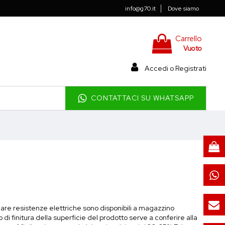
info@g70.it
Dove siamo
Carrello
Vuoto
Accedi o Registrati
CONTATTACI SU WHATSAPP
egare resistenze elettriche sono disponibili a magazzino
o di finitura della superficie del prodotto serve a conferire alla