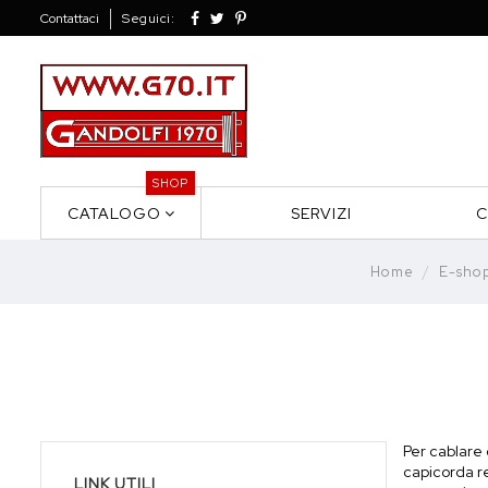
Contattaci
Seguici:
SHOP
CATALOGO
SERVIZI
C
Home
E-sho
Per cablare 
capicorda rea
LINK UTILI