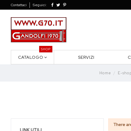
Contattaci
Seguici:
SHOP
CATALOGO
SERVIZI
C
Home
E-sho
There ar
LINK UTILI