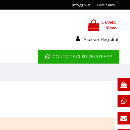
info@g70.it
Dove siamo
Carrello
Vuoto
Accedi o Registrati
CONTATTACI SU WHATSAPP