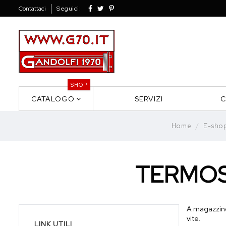
Contattaci
Seguici:
SHOP
CATALOGO
SERVIZI
C
Home
E-sho
TERMOS
A magazzino
vite.
LINK UTILI