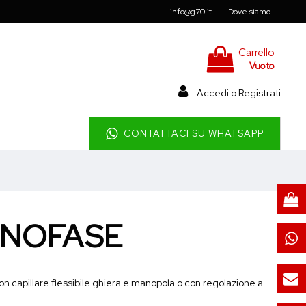
info@g70.it
Dove siamo
Carrello
Vuoto
Accedi o Registrati
CONTATTACI SU WHATSAPP
ONOFASE
capillare flessibile ghiera e manopola o con regolazione a