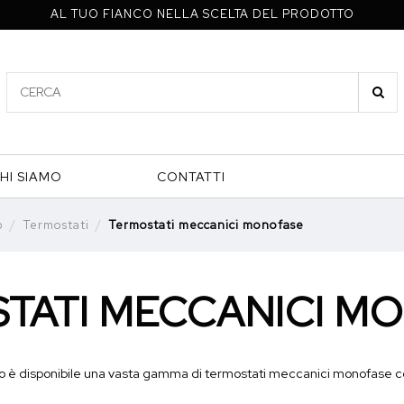
AL TUO FIANCO NELLA SCELTA DEL PRODOTTO
HI SIAMO
CONTATTI
p
Termostati
Termostati meccanici monofase
TATI MECCANICI M
 è disponibile una vasta gamma di termostati meccanici monofase con 