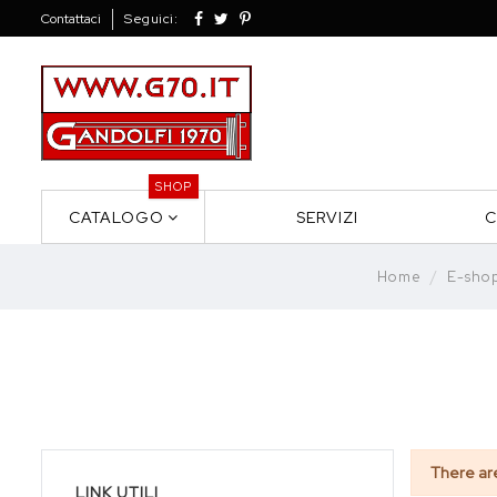
Contattaci
Seguici:
SHOP
CATALOGO
SERVIZI
C
Home
E-sho
There ar
LINK UTILI