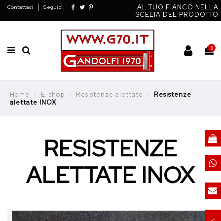
AL TUO FIANCO NELLA
Contattaci
Seguici:
SCELTA DEL PRODOTTO
0
Home
E-shop
Resistenze alettate
Resistenze
alettate INOX
RESISTENZE
ALETTATE INOX