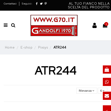
AL TUO FIANCO NELLA
Contattaci
Seguici:
SCELTA DEL PRODOTTO
0
Home
E-shop
Pixsys
ATR244
ATR244
Rilevanza
6