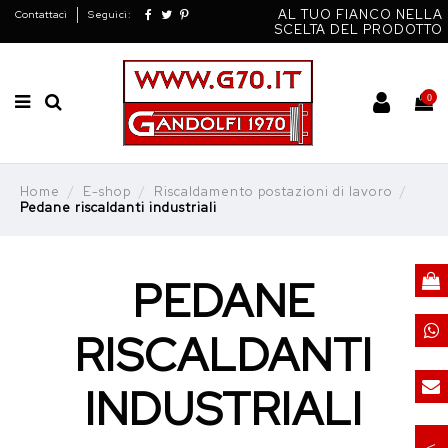
AL TUO FIANCO NELLA
Contattaci
Seguici:
SCELTA DEL PRODOTTO
0
Home
E-shop
Riscaldamento postazioni di lavoro
Pedane riscaldanti industriali
PEDANE
RISCALDANTI
INDUSTRIALI