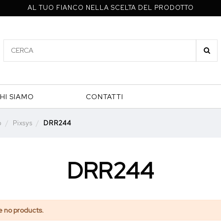
AL TUO FIANCO NELLA SCELTA DEL PRODOTTO
HI SIAMO
CONTATTI
p
Pixsys
DRR244
DRR244
e no products.