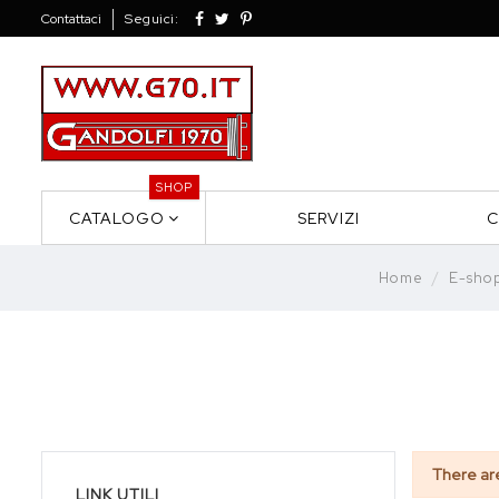
Contattaci
Seguici:
SHOP
CATALOGO
SERVIZI
C
Home
E-sho
There ar
LINK UTILI