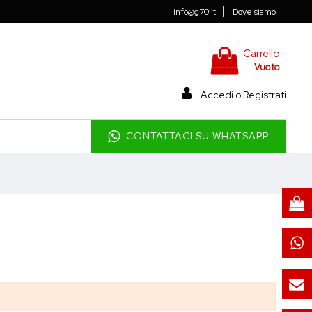
info@g70.it
Dove siamo
Carrello
Vuoto
Accedi o Registrati
CONTATTACI SU WHATSAPP