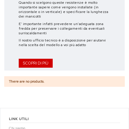
Quando si scelgono queste resistenze è molto
importante sapere come vengono installate (in
orizzontale o in verticale) e specificare la lunghezza
dei manicotti
E' importante infatti prevedere un'adeguata zona
fredda per preservare i collegamenti da eventuali
surriscaldamenti
Il nostro ufficio tecnico è a disposizione per aiutarvi
nella scelta del modello a voi più adatto
SCOPRI DI PIÙ
There are no products.
LINK UTILI
Chi siamo