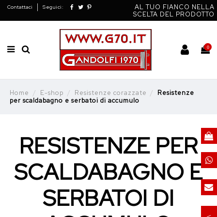
AL TUO FIANCO NELLA
Contattaci
Seguici:
SCELTA DEL PRODOTTO
0
Home
E-shop
Resistenze corazzate
Resistenze
per scaldabagno e serbatoi di accumulo
RESISTENZE PER
SCALDABAGNO E
SERBATOI DI