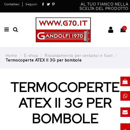
AL TUO FIANCO NELLA
Contattaci
Seguici:
SCELTA DEL PRODOTTO
0
Home
E-shop
Riscaldamento per serbatoi e fusti
Termocoperte ATEX II 3G per bombole
TERMOCOPERTE
ATEX II 3G PER
BOMBOLE