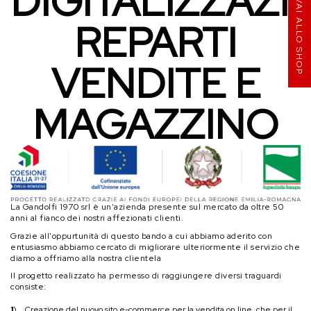
DIGITALIZZAZI
VAI ALLO SHOP
REPARTI
VENDITE E
MAGAZZINO
La Gandolfi 1970 srl è un’azienda presente sul mercato da oltre 50
anni al fianco dei nostri affezionati clienti.
Grazie all'oppurtunità di questo bando a cui abbiamo aderito con
entusiasmo abbiamo cercato di migliorare ulteriormente il servizio che
diamo a offriamo alla nostra clientela
Il progetto realizzato ha permesso di raggiungere diversi traguardi
consiste:
1)
Creazione del nuovo sito e-commerce per la vendita on line, che per il