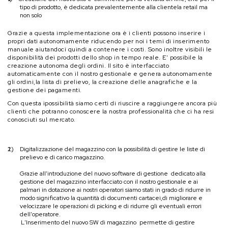
tipo di prodotto, è dedicata prevalentemente alla clientela retail ma
non solo
Grazie a questa implementazione ora è i clienti possono inserire i
propri dati autonomamente riducendo per noi i temi di inserimento
manuale aiutandoci quindi a contenere i costi. Sono inoltre visibili le
disponibilità dei prodotti dello shop in tempo reale. E' possibile la
creazione autonoma degli ordini. Il sito è interfacciato
automaticamente con il nostro gestionale e genera autonomamente
gli ordini,la lista di prelievo, la creazione delle anagrafiche e la
gestione dei pagamenti.
Con questa ipossibilità siamo certi di riuscire a raggiungere ancora più
clienti che potranno conoscere la nostra professionalità che ci ha resi
conosciuti sul mercato.
2)
Digitalizzazione del magazzino con la possibilità di gestire le liste di
prelievo e di carico magazzino.
Grazie all'introduzione del nuovo software di gestione dedicato alla
gestione del magazzino interfacciato con il nostro gestionale e ai
palmari in dotazione ai nostri operatori siamo stati in grado di ridurre in
modo significativo la quantità di documenti cartacei,di migliorare e
velocizzare le operazioni di picking e di ridurre gli eventuali errori
dell'operatore.
L'Inserimento del nuovo SW di magazzino permette di gestire